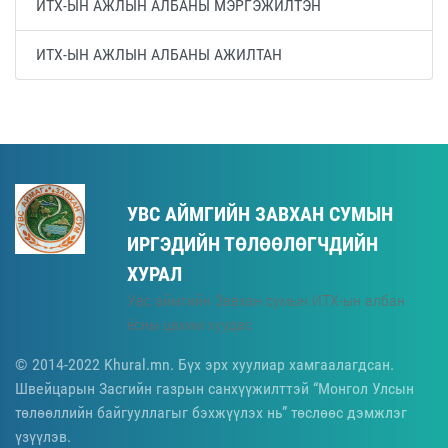
ИТХ-ЫН АЖЛЫН АЛБАНЫ МЭРГЭЖИЛТЭН
ИТХ-ЫН АЖЛЫН АЛБАНЫ АЖИЛТАН
УВС АЙМГИЙН ЗАВХАН СУМЫН
ИРГЭДИЙН ТӨЛӨӨЛӨГЧДИЙН
ХУРАЛ
Увс аймгийн Завхан сумын ИТХ-ын албан
ёсны цахим хуудас
© 2014-2022 Khural.mn. Бүх эрх хуулиар хамгаалагдсан.
Швейцарын Засгийн газрын санхүүжилттэй “Монгол Улсын
төлөөллийн байгууллагыг бэхжүүлэх нь” төслөөс дэмжлэг
үзүүлэв.