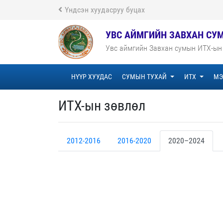
Үндсэн хуудасруу буцах
УВС АЙМГИЙН ЗАВХАН СУ
Увс аймгийн Завхан сумын ИТХ-ын
НҮҮР ХУУДАС
СУМЫН ТУХАЙ
ИТХ
МЭ
ИТХ-ын зөвлөл
2012-2016
2016-2020
2020–2024