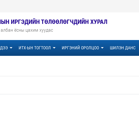
МЫН ИРГЭДИЙН ТӨЛӨӨЛӨГЧДИЙН ХУРАЛ
 албан ёсны цахим хуудас
ДЭЭ
ИТХ-ЫН ТОГТООЛ
ИРГЭНИЙ ОРОЛЦОО
ШИЛЭН ДАНС