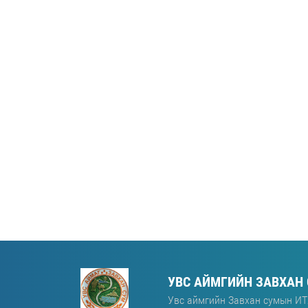
УВС АЙМГИЙН ЗАВХАН
Увс аймгийн Завхан сумын ИТ