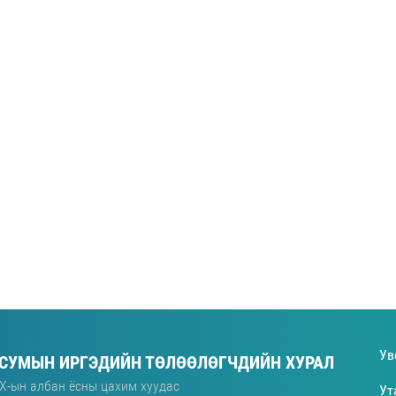
Ув
 СУМЫН ИРГЭДИЙН ТӨЛӨӨЛӨГЧДИЙН ХУРАЛ
Х-ын албан ёсны цахим хуудас
Ут