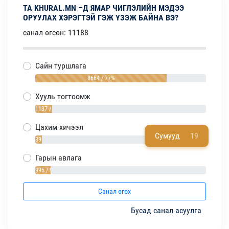
ТА KHURAL.MN –Д ЯМАР ЧИГЛЭЛИЙН МЭДЭЭ
ОРУУЛАХ ХЭРЭГТЭЙ ГЭЖ ҮЗЭЖ БАЙНА ВЭ?
санал өгсөн: 11188
Сайн туршлага
8664 / 77%
Хууль тогтоомж
1137 / 10%
Цахим хичээл
Сумууд
19
392 / 4%
Гарын авлага
995 / 9%
Санал өгөх
Бусад санал асуулга