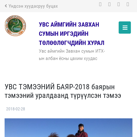
Үндсэн хуудасруу буцах
УВС АЙМГИЙН ЗАВХАН
СУМЫН ИРГЭДИЙН
ТӨЛӨӨЛӨГЧДИЙН ХУРАЛ
Увс аймгийн Завхан сумын ИТХ-
ын албан ёсны цахим хуудас
УВС ТЭМЭЭНИЙ БАЯР-2018 баярын
тэмээний уралдаанд түрүүлсэн тэмээ
2018-02-28