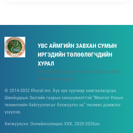
УВС АЙМГИЙН ЗАВХАН СУМЫН
ИРГЭДИЙН ТӨЛӨӨЛӨГЧДИЙН
ХУРАЛ
Увс аймгийн Завхан сумын ИТХ-ын албан
ёсны цахим хуудас
© 2014-2022 Khural.mn. Бүх эрх хуулиар хамгаалагдсан.
Швейцарын Засгийн газрын санхүүжилттэй “Монгол Улсын
төлөөллийн байгууллагыг бэхжүүлэх нь” төслөөс дэмжлэг
үзүүлэв.
Хөгжүүлсэн: Онлайнсолюшнс ХХК. 2020-2026он.