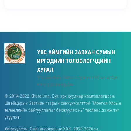
УВС АЙМГИЙН ЗАВХАН СУМЫН
ИРГЭДИЙН ТӨЛӨӨЛӨГЧДИЙН
ХУРАЛ
Увс аймгийн Завхан сумын ИТХ-ын албан
ёсны цахим хуудас
© 2014-2022 Khural.mn. Бүх эрх хуулиар хамгаалагдсан.
Швейцарын Засгийн газрын санхүүжилттэй “Монгол Улсын
төлөөллийн байгууллагыг бэхжүүлэх нь” төслөөс дэмжлэг
үзүүлэв.
Хөгжүүлсэн: Онлайнсолюшнс ХХК. 2020-2026он.