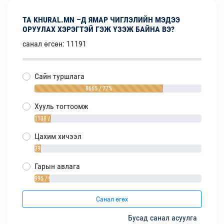
ТА KHURAL.MN –Д ЯМАР ЧИГЛЭЛИЙН МЭДЭЭ
ОРУУЛАХ ХЭРЭГТЭЙ ГЭЖ ҮЗЭЖ БАЙНА ВЭ?
санал өгсөн: 11191
Сайн туршлага
8665 / 77%
Хууль тогтоомж
1138 / 10%
Цахим хичээл
393 / 4%
Гарын авлага
995 / 9%
Санал өгөх
Бусад санал асуулга