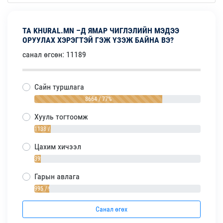
ТА KHURAL.MN –Д ЯМАР ЧИГЛЭЛИЙН МЭДЭЭ
ОРУУЛАХ ХЭРЭГТЭЙ ГЭЖ ҮЗЭЖ БАЙНА ВЭ?
санал өгсөн: 11189
Сайн туршлага
8664 / 77%
Хууль тогтоомж
1138 / 10%
Цахим хичээл
392 / 4%
Гарын авлага
995 / 9%
Санал өгөх