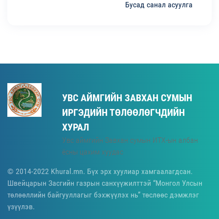
Бусад санал асуулга
УВС АЙМГИЙН ЗАВХАН СУМЫН
ИРГЭДИЙН ТӨЛӨӨЛӨГЧДИЙН
ХУРАЛ
Увс аймгийн Завхан сумын ИТХ-ын албан
ёсны цахим хуудас
© 2014-2022 Khural.mn. Бүх эрх хуулиар хамгаалагдсан.
Швейцарын Засгийн газрын санхүүжилттэй “Монгол Улсын
төлөөллийн байгууллагыг бэхжүүлэх нь” төслөөс дэмжлэг
үзүүлэв.