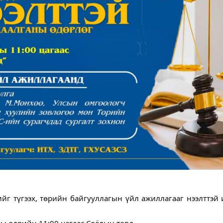
ийг түгээх, төрийн байгууллагын үйл ажиллагааг нээлттэй и
ны өдрийн 11:00 цагаас Соёлын төвд