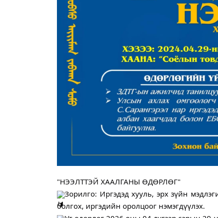
"НЭЭЛТТЭЙ ХААЛГАНЫ ӨДӨРЛӨГ"
Зорилго: Иргэдэд хууль, эрх зүйн мэдлэг
болгох, иргэдийн оролцоог нэмэгдүүлэх.
Уг өдөрлөг 2026 оны 04 дүгээр сарын 29-