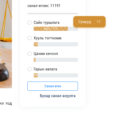
санал өгсөн: 11191
Сумууд
19
Сайн туршлага
8665 / 77%
Хууль тогтоомж
1138 / 10%
Цахим хичээл
393 / 4%
Гарын авлага
995 / 9%
Санал өгөх
Бусад санал асуулга
л тод 