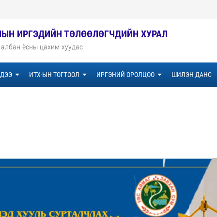
МЫН ИРГЭДИЙН ТӨЛӨӨЛӨГЧДИЙН ХУРАЛ
 албан ёсны цахим хуудас
ДЭЭ
ИТХ-ЫН ТОГТООЛ
ИРГЭНИЙ ОРОЛЦОО
ШИЛЭН ДАНС