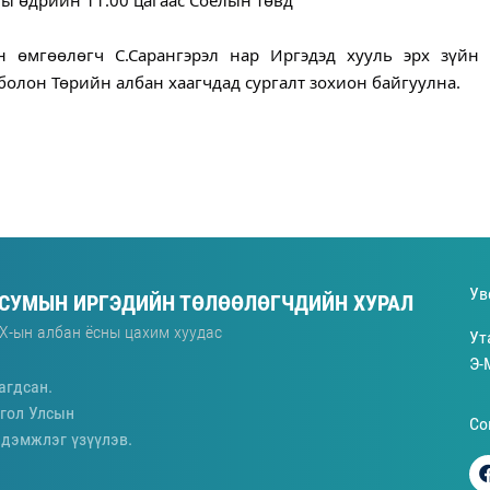
 өмгөөлөгч С.Сарангэрэл нар Иргэдэд хууль эрх зүйн 
болон Төрийн албан хаагчдад сургалт зохион байгуулна.
Ув
 СУМЫН ИРГЭДИЙН ТӨЛӨӨЛӨГЧДИЙН ХУРАЛ
Х-ын албан ёсны цахим хуудас
Ут
Э-
агдсан.
гол Улсын
Со
 дэмжлэг үзүүлэв.