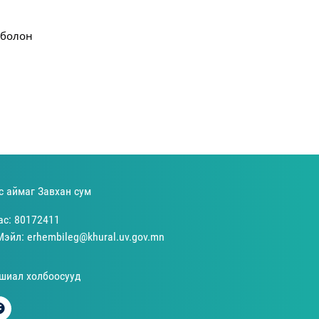
болон 
с аймаг Завхан сум
ас: 80172411
Мэйл: erhembileg@khural.uv.gov.mn
шиал холбоосууд