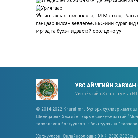
Урилгаар:
Улсын ахлах өмгөөлөгч, М.Мөнхөө, Улсын
ганцаарчилсан зөвлөгөө, ЕБС-ийн сурагчид 
Иргэд та бүхэн идэвхтэй оролцоно уу
УВС АЙМГИЙН ЗАВХАН
Увс аймгийн Завхан сумын ИТ
© 2014-2022 Khural.mn. Бүх эрх хуулиар хамгаал
Швейцарын Засгийн газрын санхүүжилттэй “Мон
төлөөллийн байгууллагыг бэхжүүлэх нь” төслөөс
Хөгжүүлсэн: Онлайнсолюшнс ХХК. 2020-2026он.