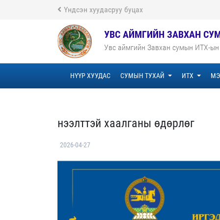
Үндсэн хуудасруу буцах
УВС АЙМГИЙН ЗАВХАН СУ
Увс аймгийн Завхан сумын ИТХ-ын
НҮҮР ХУУДАС
СУМЫН ТУХАЙ
ИТХ
МЭ
нээлттэй хаалганы өдөрлөг
2026-04-27