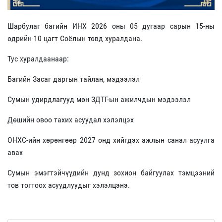
Шарбулаг багийн ИНХ 2026 оны 05 дугаар сарын 15-ны
өдрийн 10 цагт Соёлын төвд хуралдана.
Тус хуралдаанаар:
Багийн Засаг даргын тайлан, мэдээлэл
Сумын удирдлагууд мөн ЗДТГ-ын ажилчдын мэдээлэл
Дөшийн овоо тахих асуудал хэлэлцэх
ОНХС-ийн хөрөнгөөр 2027 онд хийгдэх ажлын санал асуулга
авах
Сумын эмэгтэйчүүдийн дунд зохион байгуулах тэмцээний
тов тогтоох асуудлуудыг хэлэлцэнэ.