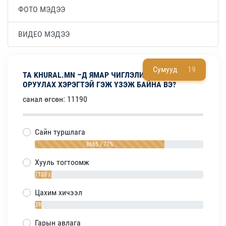
ФОТО МЭДЭЭ
ВИДЕО МЭДЭЭ
Сумууд
19
ТА KHURAL.MN –Д ЯМАР ЧИГЛЭЛИЙН МЭДЭЭ
ОРУУЛАХ ХЭРЭГТЭЙ ГЭЖ ҮЗЭЖ БАЙНА ВЭ?
санал өгсөн: 11190
Сайн туршлага
8665 / 77%
Хууль тогтоомж
1138 / 10%
Цахим хичээл
392 / 4%
Гарын авлага