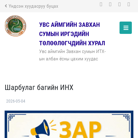
Үндсэн хуудасруу буцах
УВС АЙМГИЙН ЗАВХАН
СУМЫН ИРГЭДИЙН
ТӨЛӨӨЛӨГЧДИЙН ХУРАЛ
Увс аймгийн Завхан сумын ИТХ-
ын албан ёсны цахим хуудас
Шарбулаг багийн ИНХ
2026-05-04