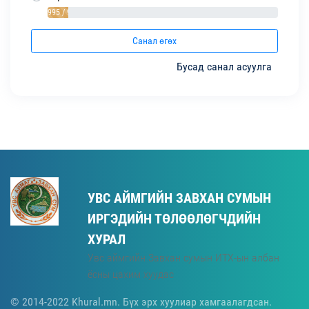
995 / 9%
Санал өгөх
Бусад санал асуулга
УВС АЙМГИЙН ЗАВХАН СУМЫН
ИРГЭДИЙН ТӨЛӨӨЛӨГЧДИЙН
ХУРАЛ
Увс аймгийн Завхан сумын ИТХ-ын албан
ёсны цахим хуудас
© 2014-2022 Khural.mn. Бүх эрх хуулиар хамгаалагдсан.