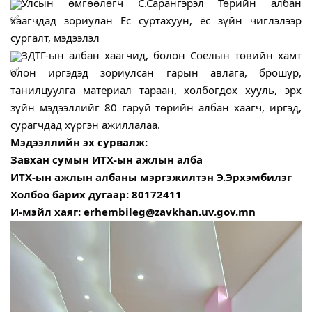
Улсын өмгөөлөгч С.Сарангэрэл Төрийн албан 
хаагчдад зориулан Ёс суртахуун, ёс зүйн чиглэлээр 
сургалт, мэдээлэл
ЗДТГ-ын албан хаагчид, болон Соёлын төвийн хамт 
олон иргэдэд зориулсан гарын авлага, брошур, 
танилцуулга материал тараан, холбогдох хууль, эрх 
зүйн мэдээллийг 80 гаруй төрийн албан хаагч, иргэд, 
сурагчдад хүргэн ажиллалаа.
Мэдээллийн эх сурвалж:
Завхан сумын ИТХ-ын ажлын алба
ИТХ-ын ажлын албаны мэргэжилтэн Э.Эрхэмбилэг
Холбоо барих дугаар: 80172411
И-мэйл хаяг: erhembileg@zavkhan.uv.gov.mn