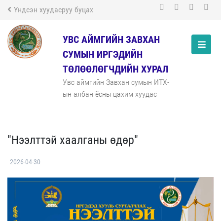
Үндсэн хуудасруу буцах
УВС АЙМГИЙН ЗАВХАН
СУМЫН ИРГЭДИЙН
ТӨЛӨӨЛӨГЧДИЙН ХУРАЛ
Увс аймгийн Завхан сумын ИТХ-
ын албан ёсны цахим хуудас
"Нээлттэй хаалганы өдөр"
2026-04-30