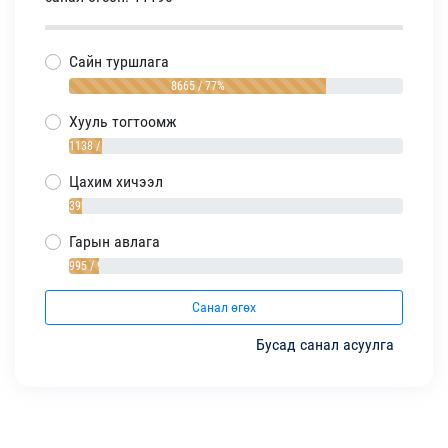
Сайн туршлага
8665 / 77%
Хууль тогтоомж
1138 / 10%
Цахим хичээл
392 / 4%
Гарын авлага
995 / 9%
Санал өгөх
Бусад санал асуулга