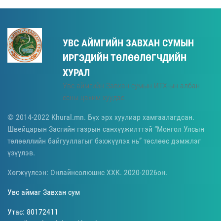
УВС АЙМГИЙН ЗАВХАН СУМЫН
ИРГЭДИЙН ТӨЛӨӨЛӨГЧДИЙН
ХУРАЛ
Увс аймгийн Завхан сумын ИТХ-ын албан
ёсны цахим хуудас
© 2014-2022 Khural.mn. Бүх эрх хуулиар хамгаалагдсан.
Швейцарын Засгийн газрын санхүүжилттэй “Монгол Улсын
төлөөллийн байгууллагыг бэхжүүлэх нь” төслөөс дэмжлэг
үзүүлэв.
Хөгжүүлсэн: Онлайнсолюшнс ХХК. 2020-2026он.
Увс аймаг Завхан сум
Утас: 80172411