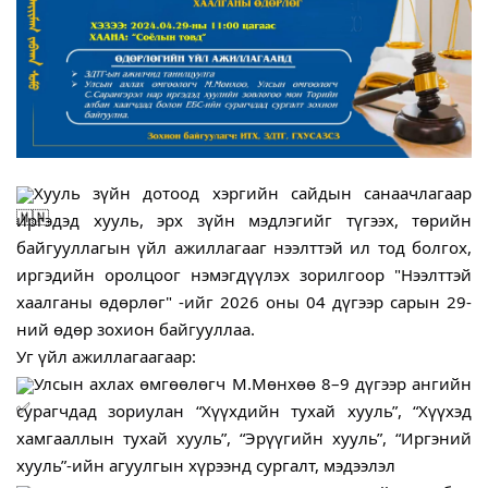
Хууль зүйн дотоод хэргийн сайдын санаачлагаар 
иргэдэд хууль, эрх зүйн мэдлэгийг түгээх, төрийн 
байгууллагын үйл ажиллагааг нээлттэй ил тод болгох, 
иргэдийн оролцоог нэмэгдүүлэх зорилгоор "Нээлттэй 
хаалганы өдөрлөг" -ийг 2026 оны 04 дүгээр сарын 29-
ний өдөр зохион байгууллаа.
Уг үйл ажиллагаагаар:
Улсын ахлах өмгөөлөгч М.Мөнхөө 8–9 дүгээр ангийн 
сурагчдад зориулан “Хүүхдийн тухай хууль”, “Хүүхэд 
хамгааллын тухай хууль”, “Эрүүгийн хууль”, “Иргэний 
хууль”-ийн агуулгын хүрээнд сургалт, мэдээлэл