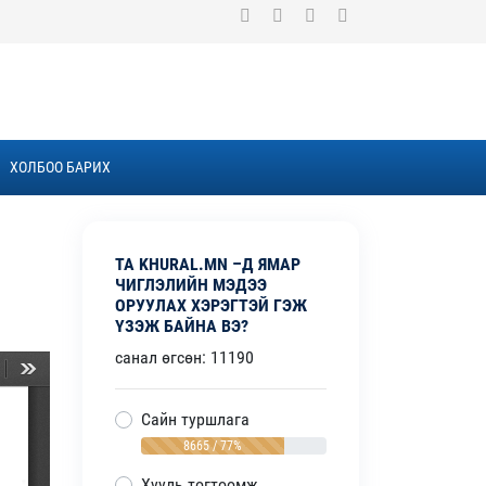
ХОЛБОО БАРИХ
ТА KHURAL.MN –Д ЯМАР
ЧИГЛЭЛИЙН МЭДЭЭ
ОРУУЛАХ ХЭРЭГТЭЙ ГЭЖ
ҮЗЭЖ БАЙНА ВЭ?
санал өгсөн: 11190
Сайн туршлага
8665 / 77%
Хууль тогтоомж