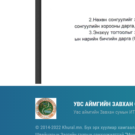
УВС АЙМГИЙН ЗАВХАН
Увс аймгийн Завхан сумын ИТ
© 2014-2022 Khural.mn. Бүх эрх хуулиар хамгаал
Швейцарын Засгийн газрын санхүүжилттэй “Мон