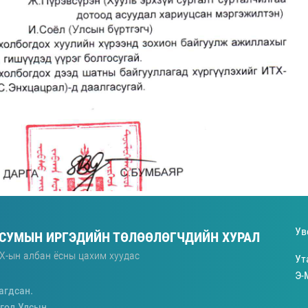
Ув
 СУМЫН ИРГЭДИЙН ТӨЛӨӨЛӨГЧДИЙН ХУРАЛ
Х-ын албан ёсны цахим хуудас
Ут
Э-
агдсан.
гол Улсын