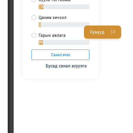
1138 / 10%
Цахим хичээл
392 / 4%
Сумууд
19
Гарын авлага
995 / 9%
Санал өгөх
Бусад санал асуулга