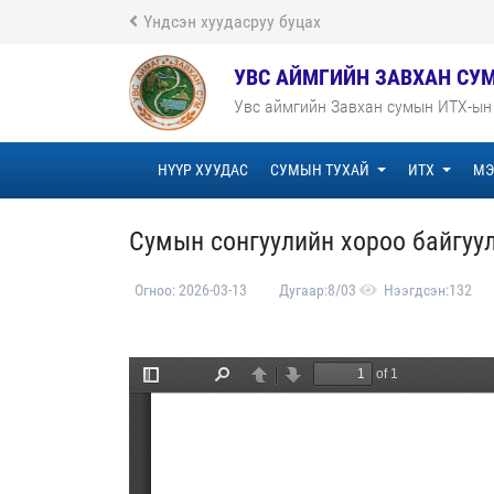
Үндсэн хуудасруу буцах
УВС АЙМГИЙН ЗАВХАН СУ
Увс аймгийн Завхан сумын ИТХ-ын
НҮҮР ХУУДАС
СУМЫН ТУХАЙ
ИТХ
МЭ
Сумын сонгуулийн хороо байгуул
Огноо: 2026-03-13
Дугаар:8/03
Нээгдсэн:132