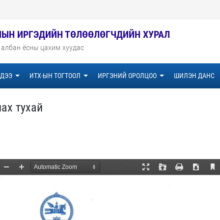
МЫН ИРГЭДИЙН ТӨЛӨӨЛӨГЧДИЙН ХУРАЛ
 албан ёсны цахим хуудас
ДЭЭ
ИТХ-ЫН ТОГТООЛ
ИРГЭНИЙ ОРОЛЦОО
ШИЛЭН ДАНС
ах тухай